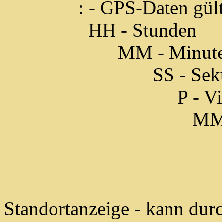
: - GPS-Daten gültig, s
HH - Stunden
MM - Minute
SS - Sekun
P - Viereck ersc
MMM - Millisek
E - Even
O - Odd
Standortanzeige - kann dur